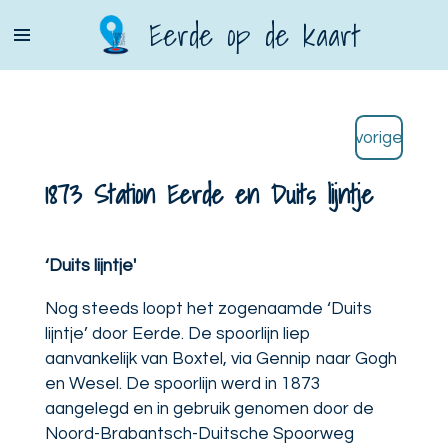
Ga
Eerde op de kaart
direct
naar
de
hoofdinhoud
vorige
1873 Station Eerde en Duits lijntje
‘Duits lijntje'
Nog steeds loopt het zogenaamde ‘Duits
lijntje’ door Eerde. De spoorlijn liep
aanvankelijk van Boxtel, via Gennip naar Gogh
en Wesel. De spoorlijn werd in 1873
aangelegd en in gebruik genomen door de
Noord-Brabantsch-Duitsche Spoorweg