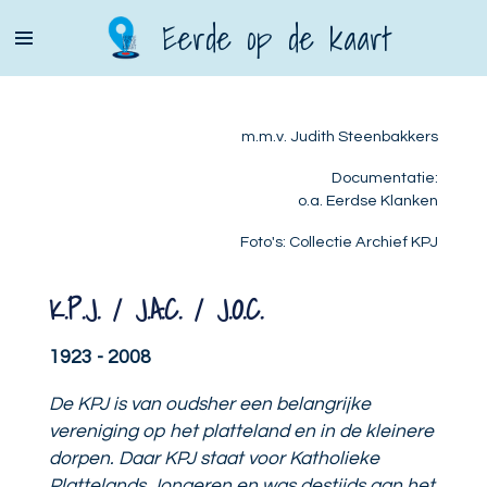
Ga
Eerde op de kaart
direct
naar
de
hoofdinhoud
m.m.v. Judith Steenbakkers
Documentatie:
o.a. Eerdse Klanken
Foto's: Collectie Archief KPJ
K.P.J. / J.A.C. / J.O.C.
1923 - 2008
De KPJ is van oudsher een belangrijke
vereniging op het platteland en in de kleinere
dorpen. Daar KPJ staat voor Katholieke
Plattelands Jongeren en was destijds aan het