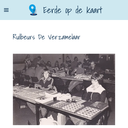
Ga
Eerde op de kaart
direct
naar
de
Ruilbeurs De Verzamelaar
hoofdinhoud