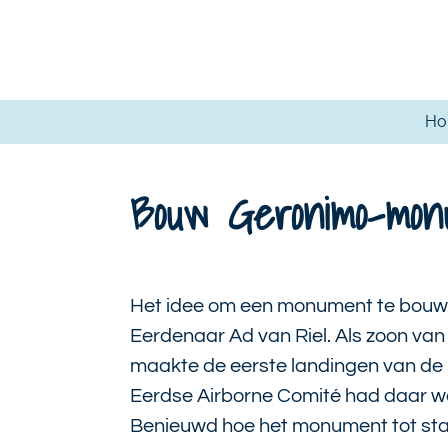
Ga
direct
naar
de
H
hoofdinhoud
Bouw Geronimo-mon
Het idee om een monument te bouw
Eerdenaar Ad van Riel. Als zoon va
maakte de eerste landingen van de p
Eerdse Airborne Comité had daar we
Benieuwd hoe het monument tot st