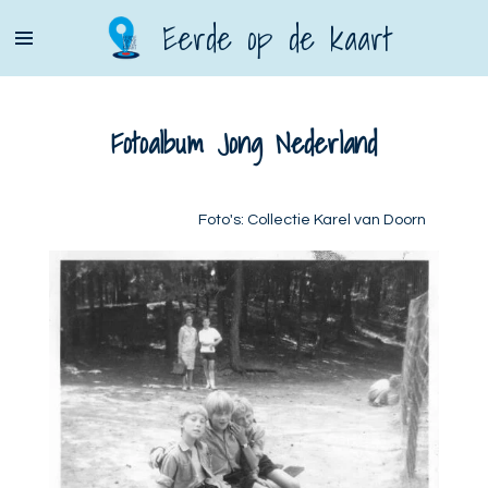
Ga
Eerde op de kaart
direct
naar
de
Fotoalbum Jong Nederland
hoofdinhoud
Foto's: Collectie Karel van Doorn