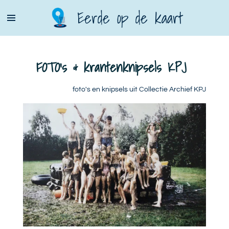
Ga
Eerde op de kaart
direct
naar
de
FOTO's & krantenknipsels KPJ
hoofdinhoud
foto's en knipsels uit Collectie Archief KPJ