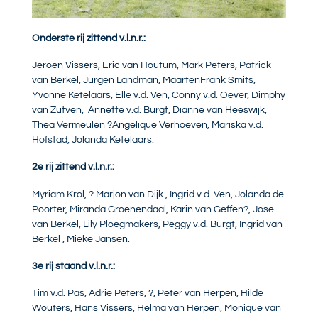
Onderste rij zittend v.l.n.r.:
Jeroen Vissers, Eric van Houtum, Mark Peters, Patrick
van Berkel, Jurgen Landman, MaartenFrank Smits,
Yvonne Ketelaars, Elle v.d. Ven, Conny v.d. Oever, Dimphy
van Zutven, Annette v.d. Burgt, Dianne van Heeswijk,
Thea Vermeulen ?Angelique Verhoeven, Mariska v.d.
Hofstad, Jolanda Ketelaars.
2e rij zittend v.l.n.r.:
Myriam Krol, ? Marjon van Dijk , Ingrid v.d. Ven, Jolanda de
Poorter, Miranda Groenendaal, Karin van Geffen?, Jose
van Berkel, Lily Ploegmakers, Peggy v.d. Burgt, Ingrid van
Berkel , Mieke Jansen.
3e rij staand v.l.n.r.:
Tim v.d. Pas, Adrie Peters, ?, Peter van Herpen, Hilde
Wouters, Hans Vissers, Helma van Herpen, Monique van