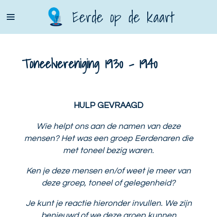
Ga
Eerde op de kaart
direct
naar
de
Toneelvereniging 1930 - 1940
hoofdinhoud
HULP GEVRAAGD
Wie helpt ons aan de namen van deze
mensen? Het was een groep Eerdenaren die
met toneel bezig waren.
Ken je deze mensen en/of weet je meer van
deze groep, toneel of gelegenheid?
Je kunt je reactie hieronder invullen. We zijn
benieuwd of we deze groep kunnen