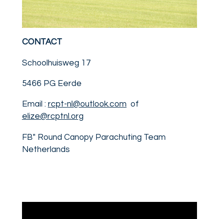
CONTACT
Schoolhuisweg 17
5466 PG Eerde
Email :
rcpt-nl@outlook.com
of
elize@rcptnl.org
FB" Round Canopy Parachuting Team
Netherlands