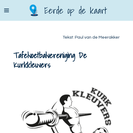
Ga
Eerde op de kaart
direct
naar
de
hoofdinhoud
Tekst: Paul van de Meerakker
Tafelvoetbalvereniging De
Kurkkleuvers