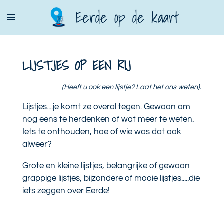
Ga
Eerde op de kaart
direct
naar
de
LIJSTJES OP EEN RIJ
hoofdinhoud
(Heeft u ook een lijstje? Laat het ons weten).
Lijstjes....je komt ze overal tegen. Gewoon om
nog eens te herdenken of wat meer te weten.
Iets te onthouden, hoe of wie was dat ook
alweer?
Grote en kleine lijstjes, belangrijke of gewoon
grappige lijstjes, bijzondere of mooie lijstjes.....die
iets zeggen over Eerde!