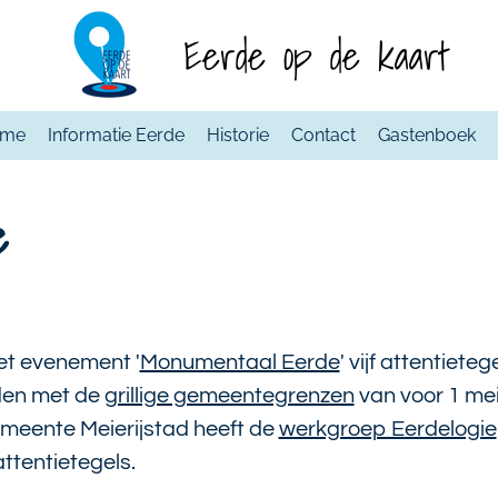
Eerde op de kaart
ome
Informatie Eerde
Historie
Contact
Gastenboek
e
et evenement '
Monumentaal Eerde
' vijf attentiet
dden met de
grillige gemeentegrenzen
van voor 1 me
meente Meierijstad heeft de
werkgroep Eerdelogie
attentietegels.