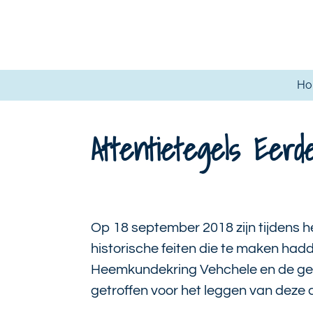
Ga
direct
naar
de
H
hoofdinhoud
Attentietegels Eerd
Op 18 september 2018 zijn tijdens h
historische feiten die te maken ha
Heemkundekring Vehchele
en de ge
getroffen voor het leggen van deze 