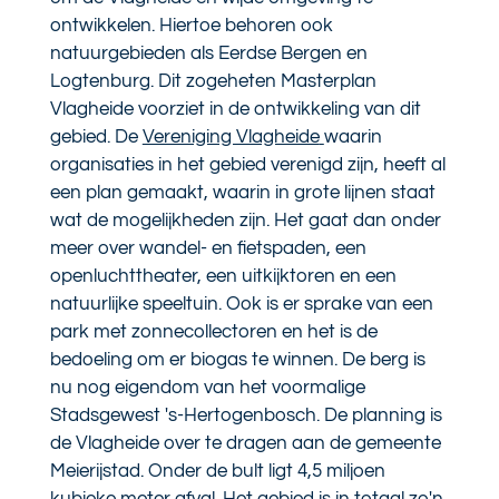
ontwikkelen. Hiertoe behoren ook
natuurgebieden als
Eerdse Bergen
en
Logtenburg
.
Dit zogeheten Masterplan
Vlagheide voorziet in de ontwikkeling van dit
gebied.
De
Vereniging Vlagheide
waarin
organisaties in het gebied verenigd zijn, heeft al
een plan gemaakt, waarin in grote lijnen staat
wat de mogelijkheden zijn.
Het gaat dan onder
meer over wandel- en fietspaden, een
openluchttheater, een uitkijktoren en een
natuurlijke speeltuin. Ook is er sprake van een
park met zonnecollectoren en het is de
bedoeling om er biogas te winnen.
De berg is
nu nog eigendom van het voormalige
Stadsgewest 's-Hertogenbosch. De planning is
de Vlagheide over te dragen aan de gemeente
Meierijstad. Onder de bult ligt 4,5 miljoen
kubieke meter afval. Het gebied is in totaal zo'n