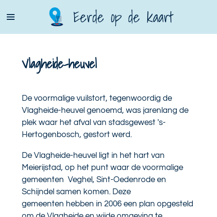
Ga
Eerde op de kaart
direct
naar
de
Vlagheide-heuvel
hoofdinhoud
De voormalige vuilstort, tegenwoordig de
Vlagheide-heuvel genoemd, was jarenlang de
plek waar het afval van stadsgewest 's-
Hertogenbosch, gestort werd.
De Vlagheide-heuvel ligt in het hart van
Meierijstad, op het punt waar de voormalige
gemeenten
Veghel
,
Sint-Oedenrode
en
Schijndel samen komen. Deze
gemeenten
hebben in 2006 een plan opgesteld
om de Vlagheide en wijde omgeving te