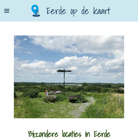
Ga
Eerde op de kaart
direct
naar
de
hoofdinhoud
Bijzondere locaties
in Eerde