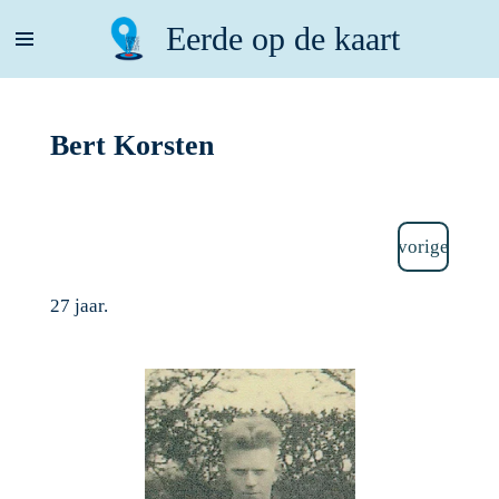
Ga
Eerde op de kaart
direct
naar
de
hoofdinhoud
Bert Korsten
vorige
27 jaar.