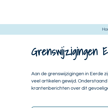
Ga
direct
naar
de
Ho
hoofdinhoud
Grenswijzigingen E
Aan de grenswijzigingen in Eerde zi
veel artikelen gewijd. Onderstaand 
krantenberichten over dit gevoeli